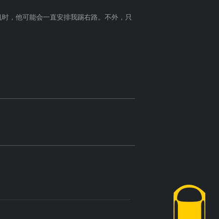
凯时，他可能会一直安排我踢右路。不外，只