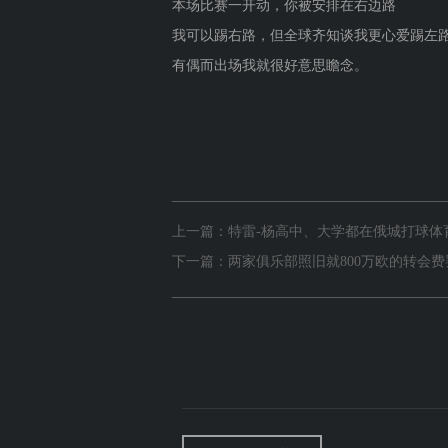
本场比赛一开动，你被安排在右边路
我可以踢右路，但全球齐知谈我更心爱踢左
有偶而出场我就很好意思瞻念。
上一篇：
特雷-杨高中、大学都在俄城打球体
下一篇：
两家俱乐部照旧就800万欧的转会