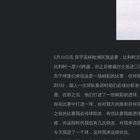
6月10日讯 辞宇宙杯欧洲区预选赛，比利时
比利时一度3-0跨越，但之后被威尔士连进三
关于球迷们来说这是一场精彩的比赛，但对咱
到3分，鄙人一次球队集训时咱们必须分析发
愿。在那之后，他们打进了一些精彩的进球
你在比赛中打进一球，你对我方的推崇存何
之前的比赛我会传球助攻，有些比赛我能进
难，但这段时代我也有几次助攻。对我来说
今天我进了一个球，这对我来说很伏击。