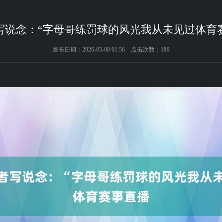
写说念：“字母哥练罚球的风光我从未见过体育
发布日期：2026-05-08 01:56 点击次数：186