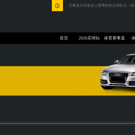
比赛也不是一帆风顺的体育赛事直播...
巴黎圣日耳曼是上赛季的热点球队之一体育赛事直播
首页
2026买球站
体育赛事直
体育信息
播