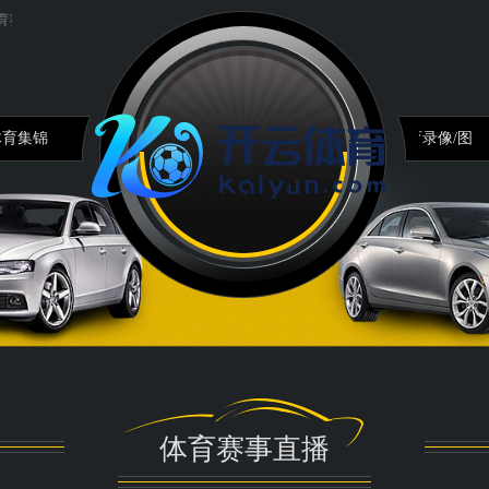
...
那便是对阵不莱梅的比赛体育赛事直播...
体育集锦
体育录像/图
片
体育赛事直播