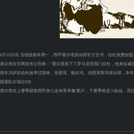
6月10日讯 当地技能本周一，西甲塞尔塔俱乐部官方文书，拉杜免费加
塞尔塔在官网发布公告称：“塞尔塔签下了罗马尼亚国门拉杜，他来自威
现年28岁的拉杜效率过国米、热那亚、帕尔马、伯恩茅斯等俱乐部，本年
国度队出场过4次。
塞尔塔在上赛季获取西甲第七名体育录像/图片，下赛季将进入欧战，而