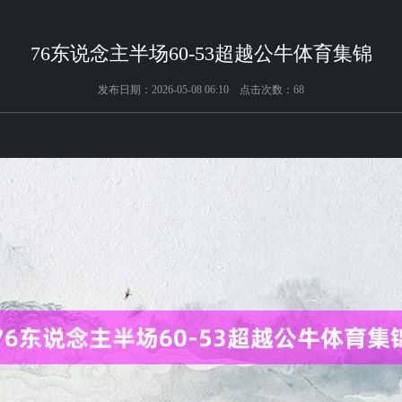
76东说念主半场60-53超越公牛体育集锦
发布日期：2026-05-08 06:10 点击次数：68