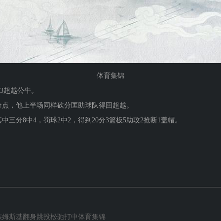
体育集锦
53超越公牛。
分点，他上半场同样砍分匡助球队得回超越。
中三分8中4，罚球2中2，得到20分3篮板5助攻2抢断1盖帽。
杰姆斯基翻身跳投松驰打中体育集锦